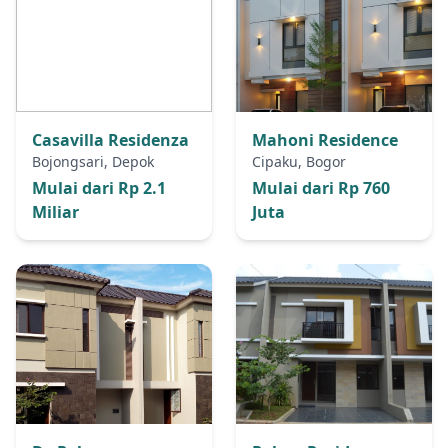
Casavilla Residenza
Mahoni Residence
Bojongsari, Depok
Cipaku, Bogor
Mulai dari Rp 2.1
Mulai dari Rp 760
Miliar
Juta